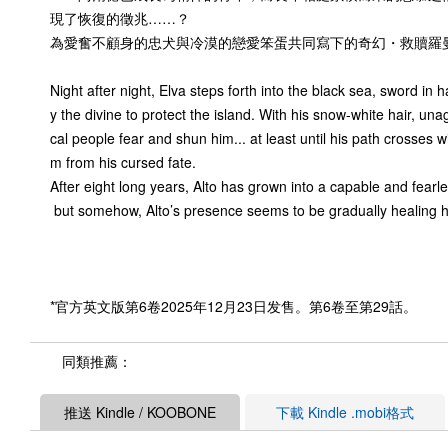
現了恢復的徵兆……？
為愛奮不顧身的忠犬與冷漠的戀愛笨蛋共同寫下的奇幻・救贖羅
Night after night, Elva steps forth into the black sea, sword in 
y the divine to protect the island. With his snow-white hair, una
cal people fear and shun him... at least until his path crosses 
m from his cursed fate.
After eight long years, Alto has grown into a capable and fear
but somehow, Alto’s presence seems to be gradually healing him
*官方英文版第6卷2025年12月23日发售。第6卷至第29話。
同類推薦：
推送 Kindle / KOOBONE
下載 Kindle .mobi格式