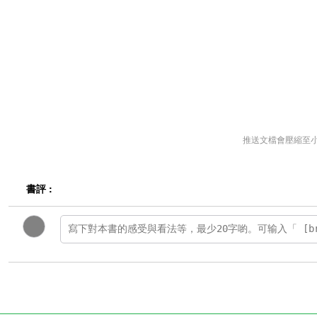
推送文檔會壓縮至
書評 :