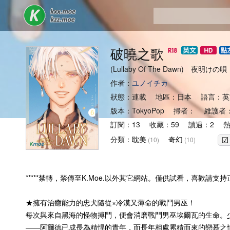
破曉之歌
(Lullaby Of The Dawn) 夜明けの唄
作者：
ユノイチカ
狀態：連載 地區：日本 語言：英
版本：TokyoPop 掃者： 維護者
訂閱：13 收藏：59 讀過：2 熱
分類：
耽美
奇幻
(10)
(10)
*****禁轉，禁傳至K.Moe.以外其它網站。僅供試看，喜歡請支持正版
★擁有治癒能力的忠犬隨從×冷漠又薄命的戰鬥男巫！
每次與來自黑海的怪物搏鬥，便會消磨戰鬥男巫埃爾瓦的生命。
——阿爾德已成長為精悍的青年，而長年相處累積而來的戀慕之