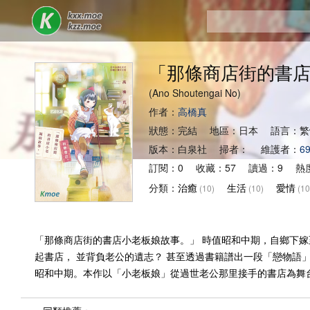
「那條商店街的書
(Ano Shoutengai No)
作者：
高橋真
狀態：完結 地區：日本 語言：
版本：白泉社 掃者： 維護者：
6
訂閱：0 收藏：57 讀過：9 熱度
分類：
治癒
生活
愛情
(10)
(10)
(10
「那條商店街的書店小老板娘故事。」 時值昭和中期，自鄉下嫁
起書店， 並背負老公的遺志？ 甚至透過書籍譜出一段「戀物語」
昭和中期。本作以「小老板娘」從過世老公那里接手的書店為舞