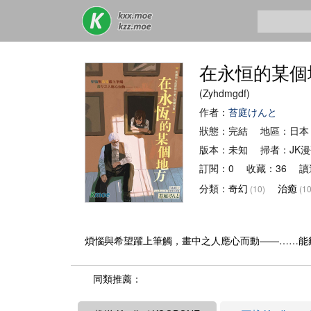
在永恒的某個
(Zyhdmgdf)
作者：
苔庭けんと
狀態：完結 地區：日本
版本：未知 掃者：JK
訂閱：0 收藏：36 讀
分類：
奇幻
治癒
(10)
(10
煩惱與希望躍上筆觸，畫中之人應心而動——……能
同類推薦：