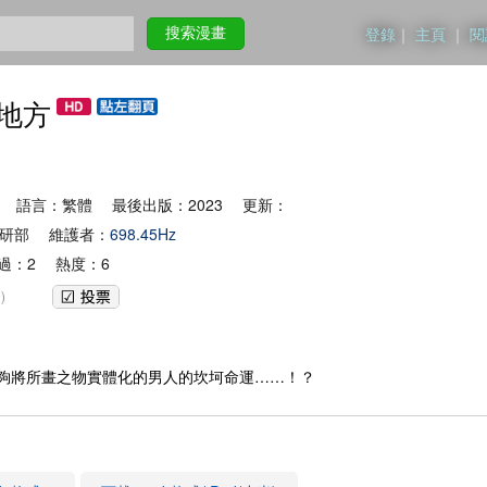
登錄
｜
主頁
｜
閱
搜索漫畫
地方
 語言：繁體 最後出版：2023 更新：
漫研部 維護者：
698.45Hz
過：2 熱度：6
)
夠將所畫之物實體化的男人的坎坷命運……！？