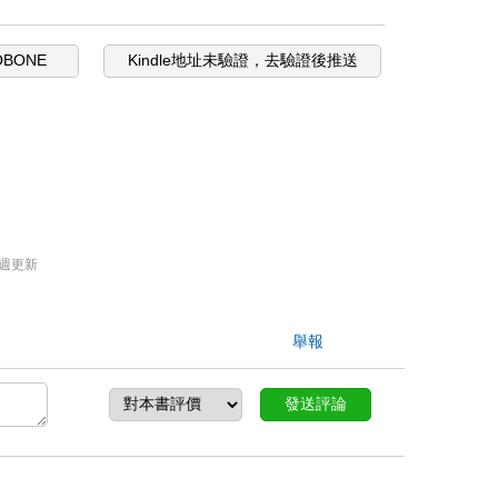
OBONE
Kindle地址未驗證，去驗證後推送
週更新
舉報
發送評論