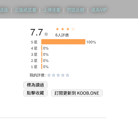
讀器
｜
正版紙質書
｜
上傳漫畫
｜
問題反饋
｜
成為VIP
7.7
★ ★ ★ ☆
分
6人評價
５星
____________________
100%
４星
0%
３星
0%
２星
0%
１星
0%
我的評價 :
☆
☆
☆
☆
☆