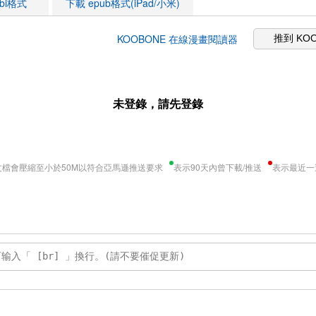
obi格式
下載 epub格式(iPad/小米)
KOOBONE 在線漫畫閱讀器
推到 KO
未登錄，請先登錄
文檔會壓縮至小於50M以符合亞馬遜推送要求
表示90天內曾下載/推送
表示最近一