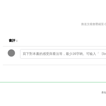
推送文檔會壓縮至
書評 :
本站