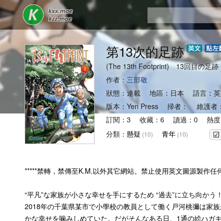
第13次的足跡
(The 13th Footprint) 13回目の足跡
作者：
三部敬
狀態：連載 地區：日本 語言：英
版本：Yen Press 掃者： 維護者
訂閱：3 收藏：6 讀過：0 熱度
分類：
懸疑
青年
(10)
(10)
*****禁轉，禁傳至K.M.以外其它網站。禁止使用英文圖源製作
“平凡”な家族が小さな幸せを手にするため “過去”に立ち向かう
2018年の千葉県某市で小學校の教員として働く戸河桃彌は家
かな幸せを噛みしめていた。だがそんなある日、1通の絵ハガキ