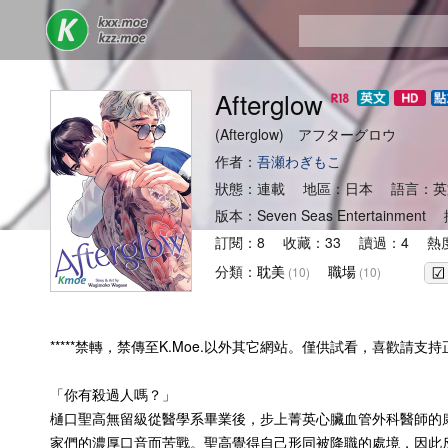
Afterglow
(Afterglow) アフターグロウ
作者：
吾瀬わぎもこ
狀態：連載 地區：日本 語言：英
版本：Seven Seas Entertainm
訂閱：8 收藏：33 讀過：4 熱度
分類：
耽美
職場
(10)
(10)
*****禁轉，禁傳至K.Moe.以外其它網站。僅供試看，喜歡請支持正版
「你有殺過人嗎？」
樋口聖高無留級從醫學系畢業後，步上菁英心臟血管外科醫師的
家們的濃厚口音而苦戰。聖高覺得自己形同被降職的處境，因此