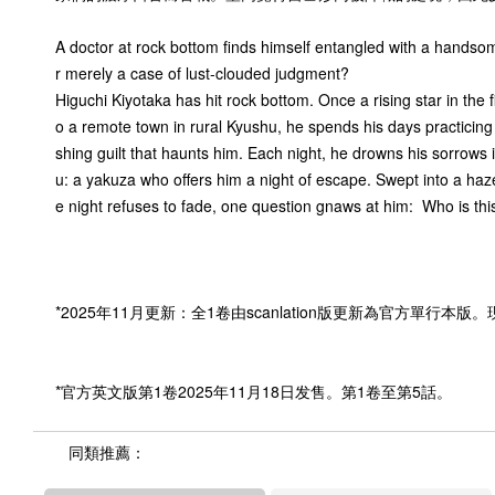
A doctor at rock bottom finds himself entangled with a handsome
r merely a case of lust-clouded judgment?
Higuchi Kiyotaka has hit rock bottom. Once a rising star in the 
o a remote town in rural Kyushu, he spends his days practicing g
shing guilt that haunts him. Each night, he drowns his sorrows
u: a yakuza who offers him a night of escape. Swept into a haz
e night refuses to fade, one question gnaws at him: Who is t
*2025年11月更新：全1卷由scanlation版更新為官方單行本
*官方英文版第1卷2025年11月18日发售。第1卷至第5話。
同類推薦：