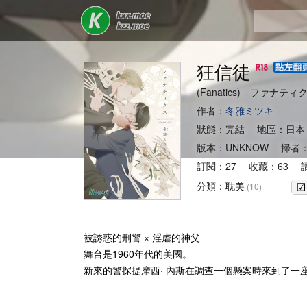
狂信徒
(Fanatics) ファナティ
作者：
冬雅ミツキ
狀態：完結 地區：日本
版本：UNKNOW 掃者
訂閱：27 收藏：63 讀
分類：
耽美
(10)
被誘惑的刑警 × 淫虐的神父
舞台是1960年代的美國。
新來的警探提摩西· 內斯在調查一個懸案時來到了一