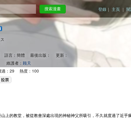
登錄
｜
主頁
｜
閱
搜索漫畫
クス
 語言：簡體 最後出版： 更新：
： 維護者：
顾天
過：29 熱度：100
座山上的教堂，被從教會深處出現的神秘神父所吸引，不久就度過了近乎瘋狂