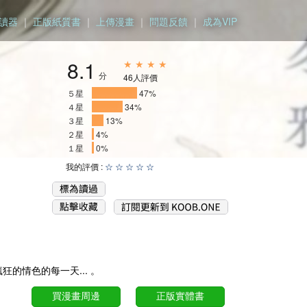
讀器
｜
正版紙質書
｜
上傳漫畫
｜
問題反饋
｜
成為VIP
8.1
★ ★ ★ ★
分
46人評價
５星
_________
47%
４星
______
34%
３星
__
13%
２星
4%
１星
0%
我的評價 :
☆
☆
☆
☆
☆
的情色的每一天... 。
買漫畫周邊
正版實體書