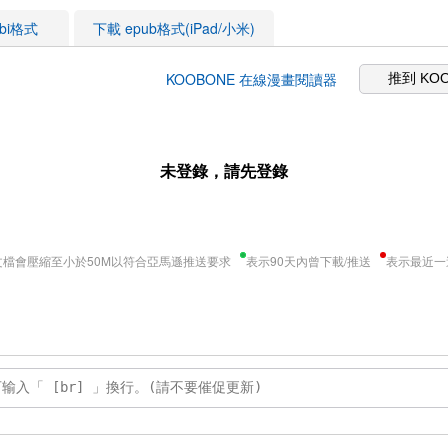
obi格式
下載 epub格式(iPad/小米)
KOOBONE 在線漫畫閱讀器
推到 KO
未登錄，請先登錄
文檔會壓縮至小於50M以符合亞馬遜推送要求
表示90天內曾下載/推送
表示最近一