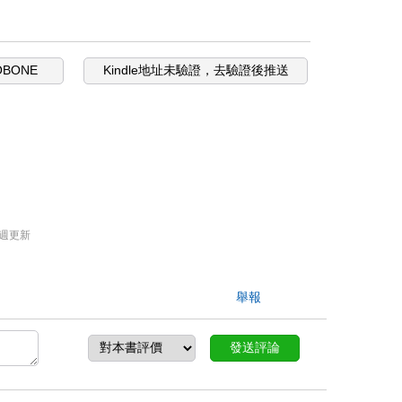
OBONE
Kindle地址未驗證，去驗證後推送
週更新
舉報
發送評論