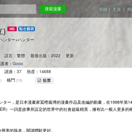
登錄
｜
主頁
｜
閱
搜索漫畫
)
R) ハンター×ハンター
 語言：繁體 最後出版：2022 更新：
護者：
Gooo
2 讀過：37 熱度：14688
格鬥
)
(10)
×ハンター，是日本漫畫家冨樫義博的漫畫作品及改編的動畫，在1998年第
NTER）一詞是故事所設定的世界中的社會超級精英，擁有比一般人更多
高分辨率的版本，閱讀體騐更好。