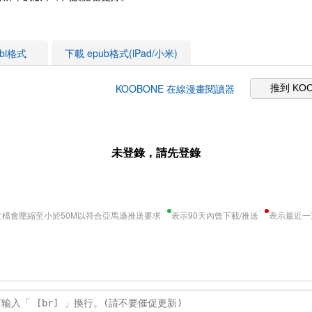
obi格式
下載 epub格式(iPad/小米)
KOOBONE 在線漫畫閱讀器
推到 KO
未登錄，請先登錄
文檔會壓縮至小於50M以符合亞馬遜推送要求
表示90天內曾下載/推送
表示最近一