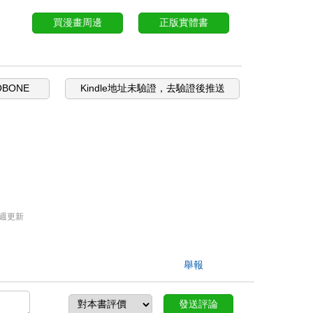
買漫畫周邊
正版實體書
OBONE
Kindle地址未驗證，去驗證後推送
週更新
舉報
發送評論