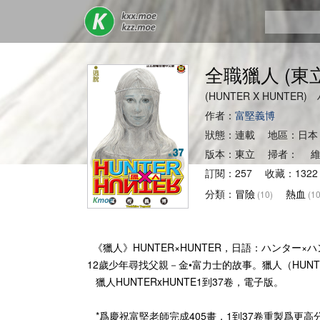
全職獵人 (東立
(HUNTER X HUNTE
作者：
富堅義博
狀態：連載 地區：日本
版本：東立 掃者： 維
訂閱：257 收藏：132
分類：
冒險
熱血
(10)
(10
《獵人》HUNTER×HUNTER，日語：ハンター
12歲少年尋找父親－金•富力士的故事。獵人（HU
獵人HUNTERxHUNTE1到37卷，電子版。
*爲慶祝富堅老師完成405畫，1到37卷重製爲更