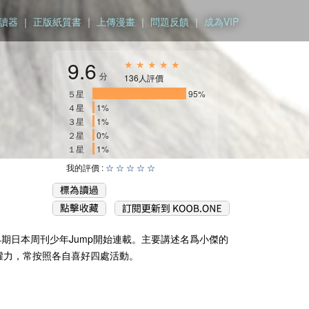
讀器
｜
正版紙質書
｜
上傳漫畫
｜
問題反饋
｜
成為VIP
9.6
★ ★ ★ ★ ★
分
136人評價
５星
___________________
95%
４星
1%
３星
1%
２星
0%
１星
1%
我的評價 :
☆
☆
☆
☆
☆
14期日本周刊少年Jump開始連載。主要講述名爲小傑的
的權力，常按照各自喜好四處活動。