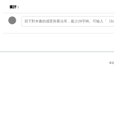
書評 :
本站