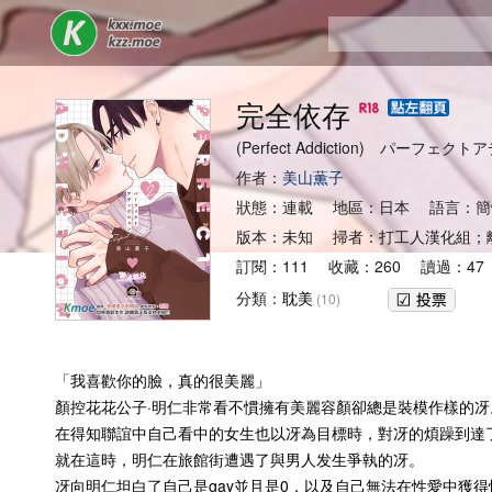
完全依存
(Perfect Addiction) パーフェ
作者：
美山薫子
狀態：連載 地區：日本 語言：簡
版本：未知 掃者：打工人漢化組；
訂閱：111 收藏：260 讀過：47
分類：
耽美
(10)
「我喜歡你的臉，真的很美麗」
顏控花花公子·明仁非常看不慣擁有美麗容顏卻總是裝模作樣的冴
在得知聯誼中自己看中的女生也以冴為目標時，對冴的煩躁到達
就在這時，明仁在旅館街遭遇了與男人发生爭執的冴。
冴向明仁坦白了自己是gay並且是0，以及自己無法在性愛中獲