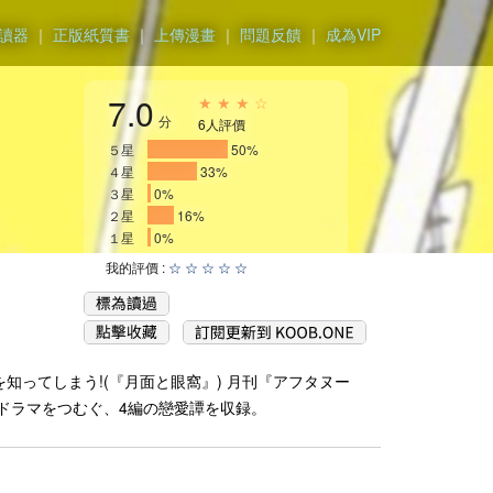
讀器
｜
正版紙質書
｜
上傳漫畫
｜
問題反饋
｜
成為VIP
7.0
★ ★ ★ ☆
分
6人評價
５星
__________
50%
４星
______
33%
３星
0%
２星
___
16%
１星
0%
我的評價 :
☆
☆
☆
☆
☆
ってしまう!(『月面と眼窩』) 月刊『アフタヌー
のドラマをつむぐ、4編の戀愛譚を収録。