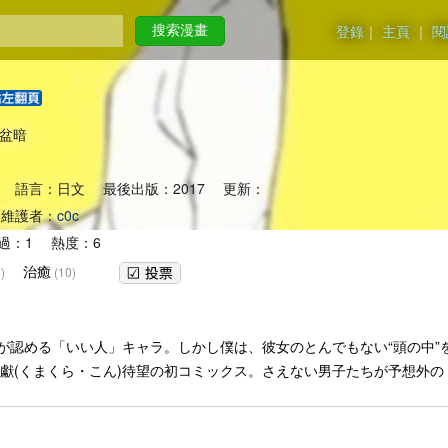
登錄
｜
主頁
｜
閱
搜索漫畫
春與盆暗
 語言：日文 最後出版：2017 更新：
維護者：
c0c
過：1 熱度：6
治癒
)
(10)
認める「いい人」キャラ。しかし僕は、彼女のとんでもない“頭の中”を知
倉獻(くまくら・こん)待望の初コミックス。さえない男子たちが予想外