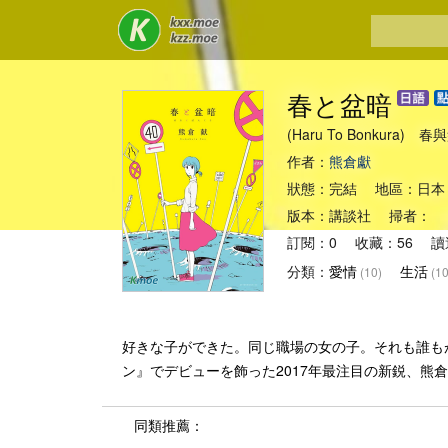
春と盆暗
(Haru To Bonkura) 
作者：
熊倉獻
狀態：完結 地區：日本
版本：講談社 掃者： 
訂閱：0 收藏：56 讀
分類：
愛情
生活
(10)
(10
好きな子ができた。同じ職場の女の子。それも誰もが
ン』でデビューを飾った2017年最注目の新鋭、熊
同類推薦：