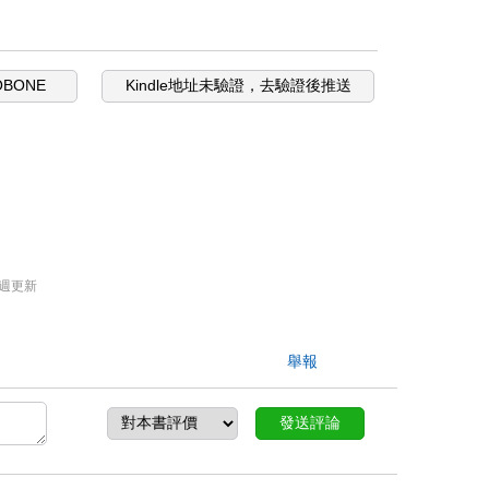
OBONE
Kindle地址未驗證，去驗證後推送
週更新
舉報
發送評論