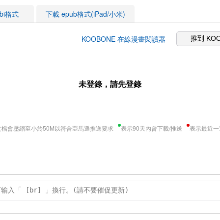
obi格式
下載 epub格式(iPad/小米)
KOOBONE 在線漫畫閱讀器
推到 KO
未登錄，請先登錄
文檔會壓縮至小於50M以符合亞馬遜推送要求
表示90天內曾下載/推送
表示最近一