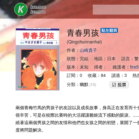
青春男孩
(Qingchunnanhai)
作者：
山崎貴子
狀態：完結 地區：日本 語言：繁
版本：未知 掃者： 維護者：
fire
訂閱：0 收藏：84 讀過：3 熱度
分類：
幽默
(10)
兩個青梅竹馬的男孩子的友誼以及成長故事，身高正在发育而十分
很辛苦，可是在校際比賽時的大活躍讓雛姬流下感動的眼淚。...
繞著這兩個男孩之間的友情和他們也女孩之間的初戀，展開了一
度將問題解決。