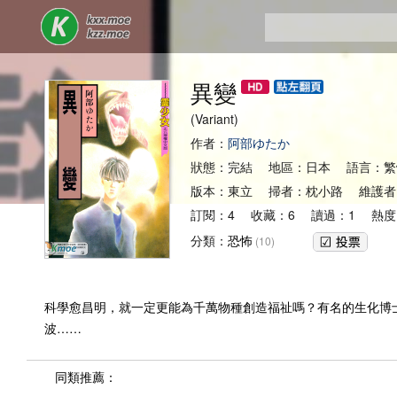
異變
(Variant)
作者：
阿部ゆたか
狀態：完結 地區：日本 語言：繁
版本：東立 掃者：枕小路 維護者
訂閱：4 收藏：6 讀過：1 熱度
分類：
恐怖
(10)
科學愈昌明，就一定更能為千萬物種創造福祉嗎？有名的生化博
波……
同類推薦：