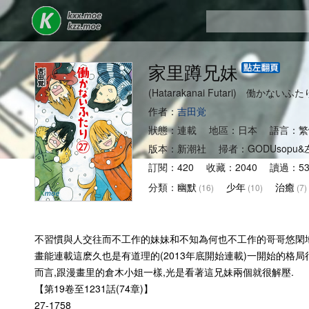
家里蹲兄妹
(Hatarakanai Futari) 働かないふた
作者：
吉田覚
狀態：連載 地區：日本 語言：繁
版本：新潮社 掃者：GODUsopu
訂閱：420 收藏：2040 讀過：53
分類：
幽默
少年
治癒
(16)
(10)
(7)
不習慣與人交往而不工作的妹妹和不知為何也不工作的哥哥悠閑地
畫能連載這麽久也是有道理的(2013年底開始連載)一開始的格
而言,跟漫畫里的倉木小姐一樣,光是看著這兄妹兩個就很解壓.
【第19卷至1231話(74章)】
27-1758