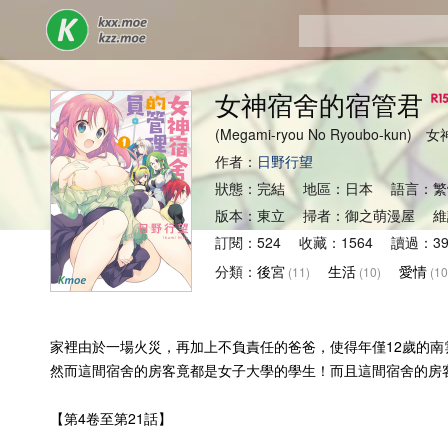
女神宿舍的宿管君
(Megami-ryou No Ryoubo-ku
作者：
日野行望
狀態：完結 地區：日本 語言：繁
版本：東立 掃者：御之萌漫屋 維
訂閱：524 收藏：1564 讀過：39
分類：
後宮
生活
愛情
(11)
(10)
(10
家裡由於一場火災，再加上不負責任的爸爸，使得年僅12歲的
然而這間宿舍的房客竟都是女子大學的學生！而且這間宿舍的房
【第4卷至第21話】