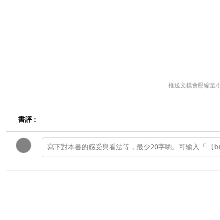
推送文檔會壓縮至
書評 :