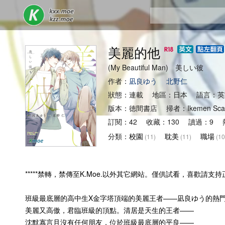
美麗的他
(My Beautiful Man) 美しい彼
作者：
凪良ゆう
北野仁
狀態：連載 地區：日本 語言：英
版本：徳間書店 掃者：Ikemen Sc
訂閱：42 收藏：130 讀過：9 熱
分類：
校園
耽美
職場
(11)
(11)
(10
*****禁轉，禁傳至K.Moe.以外其它網站。僅供試看，喜歡請支持正版
班級最底層的高中生X金字塔頂端的美麗王者——凪良ゆう的熱
美麗又高傲，君臨班級的頂點。清居是天生的王者——
沈默寡言且沒有任何朋友，位於班級最底層的平良——