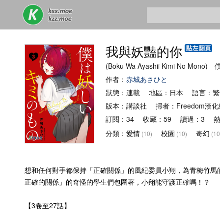
我與妖豔的你
(Boku Wa Ayashii Kimi No M
作者：
赤城あさひと
狀態：連載 地區：日本 語言：繁
版本：講談社 掃者：Freedom漢
訂閱：34 收藏：59 讀過：3 熱
分類：
愛情
校園
奇幻
(10)
(10)
(10
想和任何對手都保持「正確關係」的風紀委員小翔，為青梅竹馬
正確的關係」的奇怪的學生們包圍著，小翔能守護正確嗎！？
【3卷至27話】