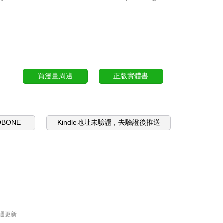
買漫畫周邊
正版實體書
OBONE
Kindle地址未驗證，去驗證後推送
週更新