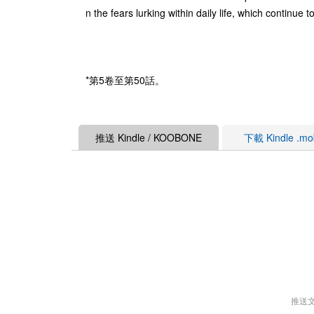
n the fears lurking within daily life, which continue t
*第5卷至第50話。
推送 Kindle / KOOBONE
下載 Kindle .m
推送