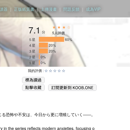
讀器
｜
正版紙質書
｜
上傳漫畫
｜
問題反饋
｜
成為VIP
7.1
★ ★ ★ ☆
分
5人評價
５星
____________
60%
４星
____
20%
３星
____
20%
２星
0%
１星
0%
我的評價 :
☆
☆
☆
☆
☆
じる恐怖や不安は、今日から更に増殖していく――。
 in the series reflects modern anxieties, focusing o