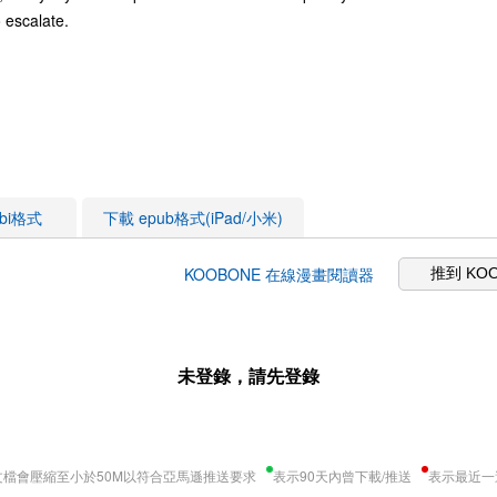
o escalate.
obi格式
下載 epub格式(iPad/小米)
KOOBONE 在線漫畫閱讀器
推到 KO
未登錄，請先登錄
文檔會壓縮至小於50M以符合亞馬遜推送要求
表示90天內曾下載/推送
表示最近一