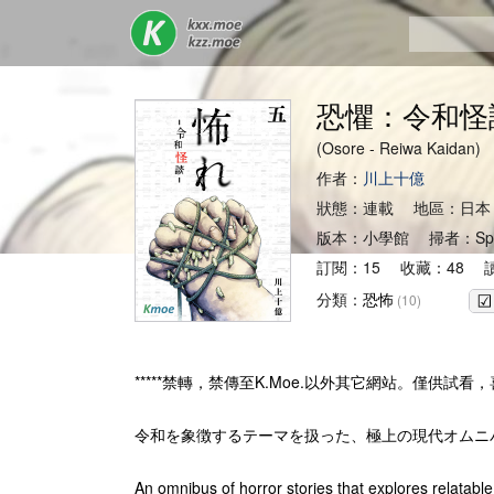
恐懼：令和怪
(Osore - Reiwa Kaid
作者：
川上十億
狀態：連載 地區：日本
版本：小學館 掃者：Spir
訂閱：15 收藏：48 
分類：
恐怖
(10)
*****禁轉，禁傳至K.Moe.以外其它網站。僅供試看，
令和を象徴するテーマを扱った、極上の現代オムニ
An omnibus of horror stories that explores relatabl