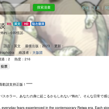
登錄
｜
主頁
｜
閱
搜索漫畫
談
an) 怖れ -令和怪談-
 語言：英文 最後出版：2023 更新：
aphobia 維護者：
大饭团
讀過：2 熱度：216
喜歡請支持正版！*****
バスホラー。あなたの身に起こるかもしれない“怖れ”。そんな日常で感
e, everyday fears experienced in the contemporary Reiwa era. Each story