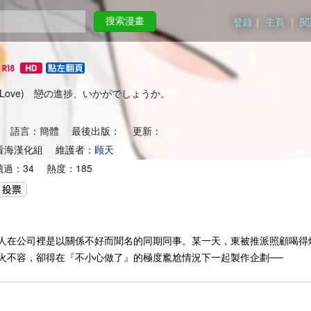
登錄
｜
主頁
｜
閱
搜索漫畫
ess Of Love) 戀の進捗、いかがでしょうか。
 語言：簡體 最後出版： 更新：
：看海漢化組 維護者：
顾天
過：34 熱度：185
人在公司裡是以關係不好而聞名的同期同事。某一天，東被推派照顧喝得
火不容，卻得在『不小心做了』的極度尷尬情況下一起製作企劃──