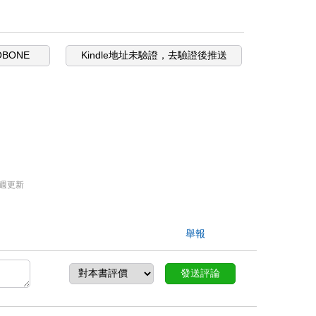
OBONE
Kindle地址未驗證，去驗證後推送
週更新
舉報
發送評論