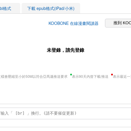
obi格式
下載 epub格式(iPad/小米)
KOOBONE 在線漫畫閱讀器
推到 KO
未登錄，請先登錄
文檔會壓縮至小於50M以符合亞馬遜推送要求
表示90天內曾下載/推送
表示最近一