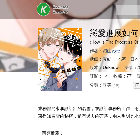
戀愛進展如何
(How Is The Procr
作者：
泡山わわ
狀態：完結 地區：日本
版本：Unknow 掃者
訂閱：14 收藏：77 讀
分類：
耽美
(10)
業務部的東和設計部的名雪，在設計事務所工作，兩
東得知名雪的秘密，還有過去的芥蒂，兩人明明是水
同類推薦：