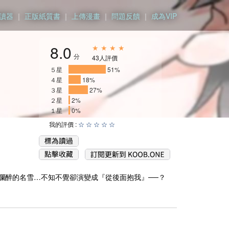
讀器
｜
正版紙質書
｜
上傳漫畫
｜
問題反饋
｜
成為VIP
8.0
★ ★ ★ ★
分
43人評價
５星
__________
51%
４星
___
18%
３星
_____
27%
２星
2%
１星
0%
我的評價 :
☆
☆
☆
☆
☆
爛醉的名雪…不知不覺卻演變成『從後面抱我』──？