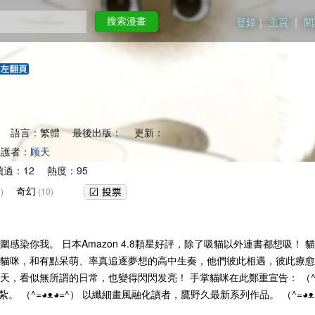
登錄
｜
主頁
｜
閱
搜索漫畫
 語言：繁體 最後出版： 更新：
護者：
顾天
讀過：12 熱度：95
奇幻
)
(10)
圍感染你我。 日本Amazon 4.8顆星好評，除了吸貓以外連書都想吸
幻貓咪，和有點呆萌、率真追逐夢想的高中生奏，他們彼此相遇，彼此療愈
，看似無所謂的日常，也變得閃閃发亮！ 手掌貓咪在此鄭重宣告： （^=◕
。 （^=◕ᴥ◕=^） 以纖細畫風融化讀者，鷹野久最新系列作品。 （^=◕ᴥ