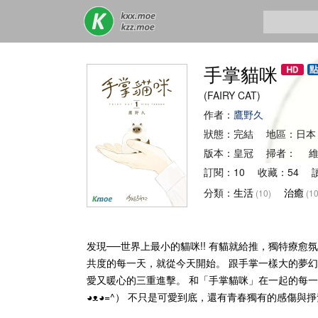
手掌貓咪
(FAIRY CAT)
作者：
鷹野久
狀態：完結 地區：日本
版本：皇冠 掃者： 維
訂閱：10 收藏：54 
分類：
生活
治癒
(10)
(10
发現──世界上最小的貓咪!! 有貓就給推，獨特療愈氛
共度的每一天，就從今天開始。 跟手掌一樣大的夢
愛又暖心的三重進擊。 和「手掌貓咪」在一起的每一天
◕ᴥ◕=^） 不只是可愛到底，還有青春獨有的感傷與掙紮