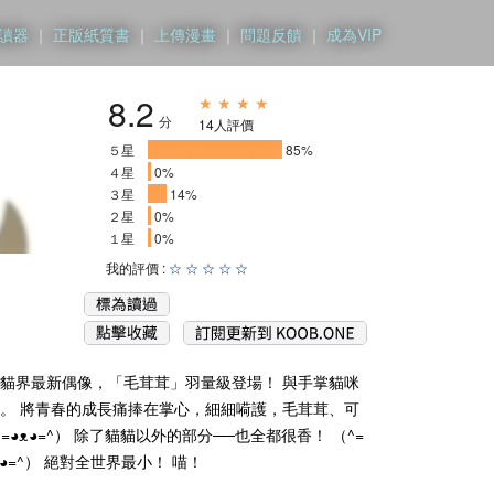
讀器
｜
正版紙質書
｜
上傳漫畫
｜
問題反饋
｜
成為VIP
8.2
★ ★ ★ ★
分
14人評價
５星
_________________
85%
４星
0%
３星
__
14%
２星
0%
１星
0%
我的評價 :
☆
☆
☆
☆
☆
！ 貓貓界最新偶像，「毛茸茸」羽量級登場！ 與手掌貓咪
。 將青春的成長痛捧在掌心，細細嗬護，毛茸茸、可
ᴥ◕=^） 除了貓貓以外的部分──也全都很香！ （^=
◕=^） 絕對全世界最小！ 喵！