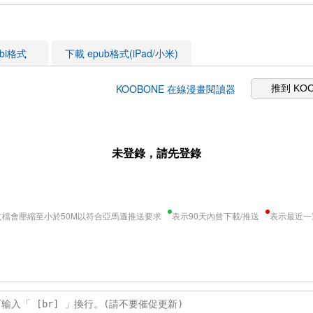
obi格式
下載 epub格式(iPad/小米)
KOOBONE 在線漫畫閱讀器
推到 KO
未登錄，請先登錄
文檔會壓縮至小於50M以符合亞馬遜推送要求
表示90天內曾下載/推送
表示最近一