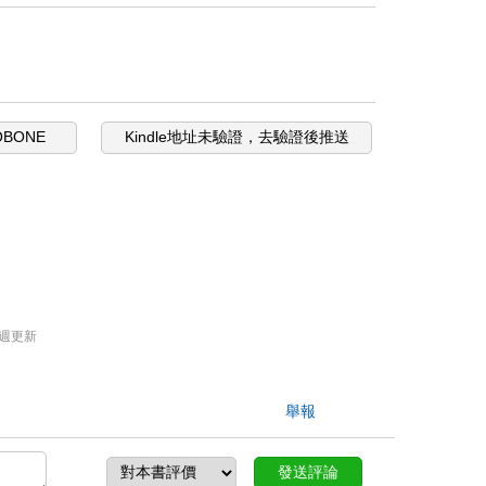
OBONE
Kindle地址未驗證，去驗證後推送
週更新
舉報
發送評論