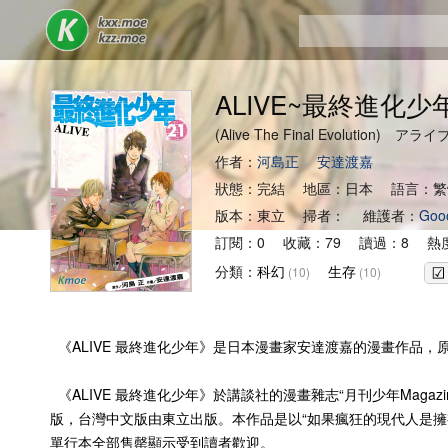
ALIVE~最終進化少
(Alive The Final Evolution)
作者：
河島正
安達渡嘉
狀態：完結 地區：日本 語言：繁
版本：東立 掃者： 維護者：
Goo
訂閱：0 收藏：79 讀過：8 熱度
分類：
科幻
生存
(10)
(10)
《ALIVE 最終進化少年》是日本漫畫家安達渡嘉的漫畫作品，
《ALIVE 最終進化少年》於講談社的漫畫雜志“月刊少年Maga
版，台灣中文版由東立出版。本作品是以“如果瘋狂的現代人是
單行本全部售罄顯示受到讀者歡迎。