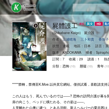
屍體護工
(Shikabane Kaigo) 屍介護
作者：
三浦晴海
三卜和貴
香魚子
狀態：連載 地區：日本 語言：英
版本：KADOKAWA 掃者：Spirap
訂閱：7 收藏：29 讀過：1 熱度
分類：
恐怖
懸疑
青年
(10)
(10)
(10
*****禁轉，禁傳至K.Moe.以外其它網站。僅供試看，喜歡請支持正版
この人はもう、死んでいるのでは――? 恐怖の訪問介護が幕を
扉の向こう、ベッドに橫たわる、その姿は――。
人里離れた山奧に建つ、とある洋館。新人ヘルパーの栗谷茜は