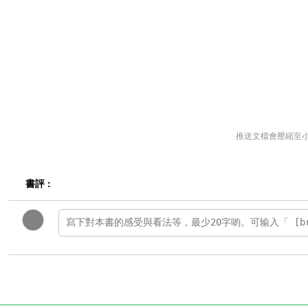
推送文檔會壓縮至
書評 :