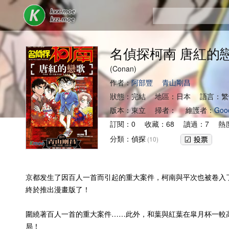
名偵探柯南 唐紅的
(Conan)
作者：
阿部豐
青山剛昌
狀態：完結 地區：日本 語言：繁
版本：東立 掃者： 維護者：
Goo
訂閱：0 收藏：68 讀過：7 熱度
分類：
偵探
(10)
京都发生了因百人一首而引起的重大案件，柯南與平次也被卷入了
終於推出漫畫版了！
圍繞著百人一首的重大案件……此外，和葉與紅葉在皐月杯一較高
局！