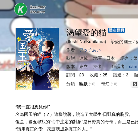
渴望愛的貓
(Itoshi No Kunitama) 摯愛的國玉
作者：
アッチあい
狀態：連載 地區：日本 語言：繁
版本：東立 掃者： 維護者：
sam
訂閱：23 收藏：25 讀過：3 熱
分類：
幽默
奇幻
(10)
(10)
“我一直很想見你!”
名為國玉的貓（？）這樣說著，跳進了大學生·日野真的胸膛。
但是，國玉尋找的“命中注定的對象”是日野真的哥哥，而且是已婚
“請用真正的愛，來讓我成為真正的人。”