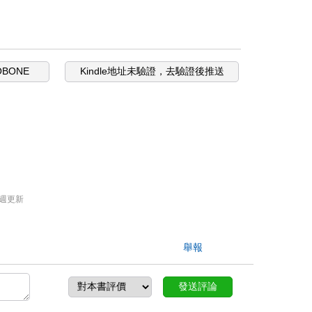
OBONE
Kindle地址未驗證，去驗證後推送
週更新
舉報
發送評論