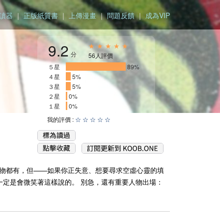
讀器
｜
正版紙質書
｜
上傳漫畫
｜
問題反饋
｜
成為VIP
9.2
★ ★ ★ ★ ★
分
56人評價
５星
_________________
89%
４星
_
5%
３星
_
5%
２星
0%
１星
0%
我的評價 :
☆
☆
☆
☆
☆
動物都有，但——如果你正失意、想要尋求空虛心靈的填
一定是會微笑著這樣說的。 別急，還有重要人物出場：