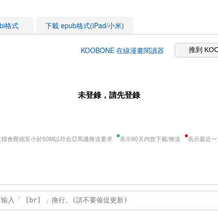
obi格式
下載 epub格式(iPad/小米)
KOOBONE 在線漫畫閱讀器
推到 KO
未登錄，請先登錄
文檔會壓縮至小於50M以符合亞馬遜推送要求
表示90天內曾下載/推送
表示最近一