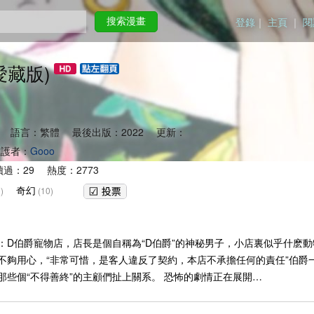
登錄
｜
主頁
｜
閱
搜索漫畫
愛藏版)
 語言：繁體 最後出版：2022 更新：
護者：
Gooo
過：29 熱度：2773
奇幻
)
(10)
：D伯爵寵物店，店長是個自稱為“D伯爵”的神秘男子，小店裏似乎什麽
不夠用心，“非常可惜，是客人違反了契約，本店不承擔任何的責任”伯爵
些個“不得善終”的主顧們扯上關系。 恐怖的劇情正在展開…