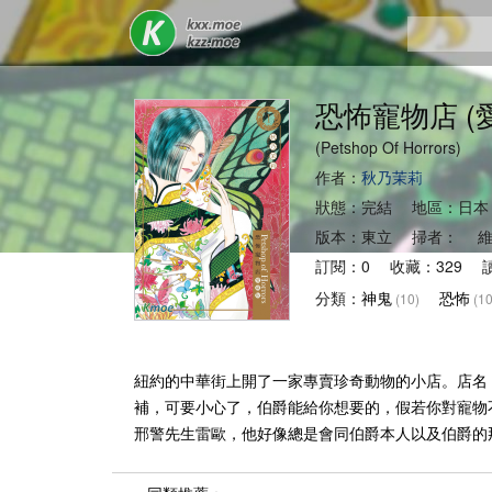
恐怖寵物店 (
(Petshop Of Horrors)
作者：
秋乃茉莉
狀態：完結 地區：日本
版本：東立 掃者： 維
訂閱：0 收藏：329 讀
分類：
神鬼
恐怖
(10)
(10
紐約的中華街上開了一家專賣珍奇動物的小店。店名
補，可要小心了，伯爵能給你想要的，假若你對寵物
邢警先生雷歐，他好像總是會同伯爵本人以及伯爵的那