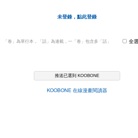
未登錄，點此登錄
全
「卷」為單行本，「話」為連載，一「卷」包含多「話」
推送已選到 KOOBONE
KOOBONE 在線漫畫閱讀器