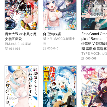
7.7
7.5
魔女大戰 32名異才魔
偽·聖劍物語
Fate/Grand Orde
pic of Remnant
女相互廝殺
溝上良,MACCO,蟹蜜七
吉
特異點IV 禁忌降
河本ほむら,塩塚誠
話 036-040
話 061-065
園 塞勒姆 異端
TYPE-MOON,大
話 066-068