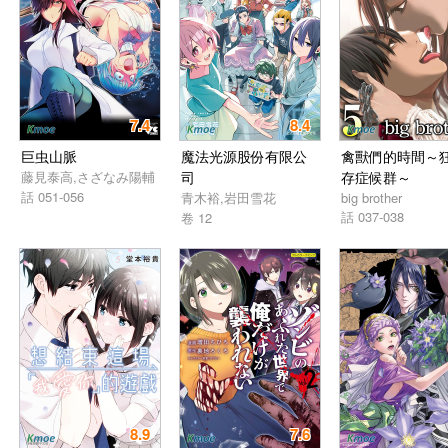
7.4
8.4
巨虫山脈
魔法光源股份有限公
禽獸們的時間～
藤見泰高,さざなみ陽輔
司
存症候群～
話 051-056
青木裕,岩田雪花
big brother
話 037-038
卷 12
8.9
7.6