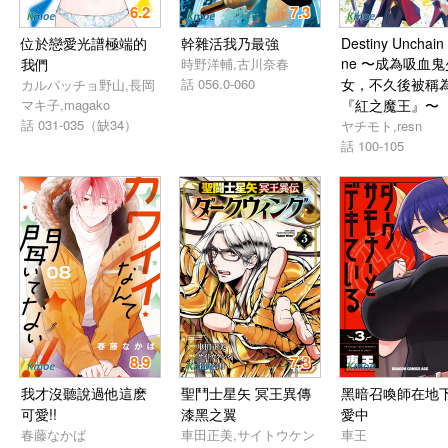
6.2
7.3
位於戀愛光譜極端的
幹雜活我乃最強
Destiny Unchain 
ne 〜成為吸血鬼
我們
時野洋輔,古川奈春
話 056.0-060
女，不久後被稱
カルパッチョ野山,長岡
マキ子,magako
『紅之魔王』〜
話 031-035（缺34）
ヤチモト,resn
話 100-105
8.9
7.3
我才沒聽說過他這麽
聖鬥士星矢 冥王異傳
黑暗召喚師在地
可愛!!
漆黑之翼
愛中
春藤なかば
車田正美,サイトウケン
車王