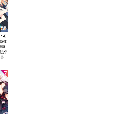
7.5
r -E
- 亞種
臨庭
塞勒姆
森葵