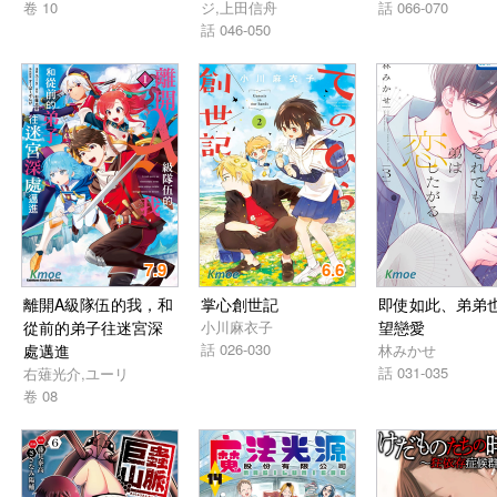
卷 10
ジ,上田信舟
話 066-070
話 046-050
7.9
6.6
離開A級隊伍的我，和
掌心創世記
即使如此、弟弟
從前的弟子往迷宮深
小川麻衣子
望戀愛
話 026-030
處邁進
林みかせ
話 031-035
右薙光介,ユーリ
卷 08