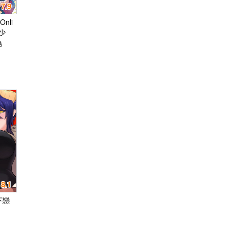
7.9
Onli
少
為
8.1
下戀