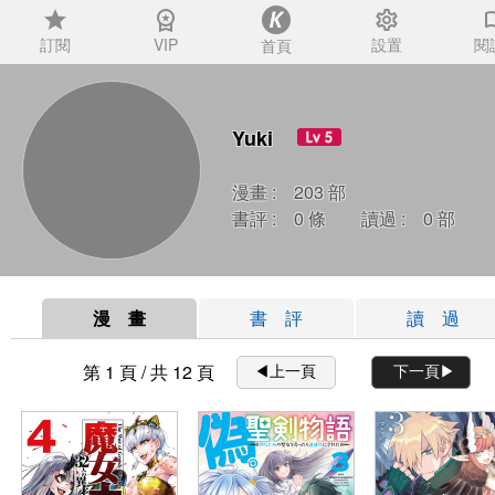
star
workspace_premium
settings
auto_
訂閱
VIP
設置
閱
首頁
Yuki
漫畫 : 203 部
書評 : 0 條 讀過 : 0 部
漫 畫
書 評
讀 過
第 1 頁 / 共 12 頁
◀︎上一頁
下一頁▶︎