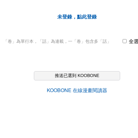
未登錄，點此登錄
全
「卷」為單行本，「話」為連載，一「卷」包含多「話」
推送已選到 KOOBONE
KOOBONE 在線漫畫閱讀器