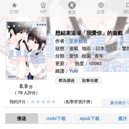
star
workspace_premium
settings
auto_
訂閱
VIP
設置
閱
首頁
想結束這場「我愛你」的遊戲
作者：
堂本裕貴
狀態：連載 地區：日本 語言：繁
分類：
愛情
校園
青年
更新： 熱度：10083
維護：
Yuki
8.9
分
（ 79 人評分）
我的評分：
☆
☆
☆
☆
☆
（點擊星號評價）
展示簡介
推送
.mobi下載
.epub下載
書評