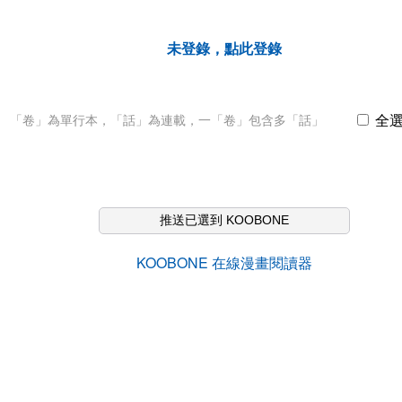
未登錄，點此登錄
全
「卷」為單行本，「話」為連載，一「卷」包含多「話」
推送已選到 KOOBONE
KOOBONE 在線漫畫閱讀器