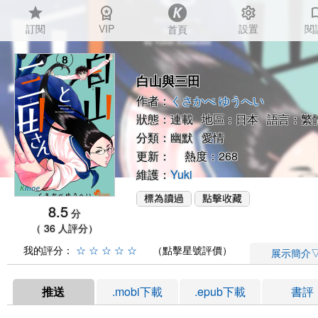
star
workspace_premium
settings
auto_
訂閱
VIP
設置
閱
首頁
白山與三田
作者：
くさかべ ゆうへい
狀態：連載 地區：日本 語言：繁
分類：
幽默
愛情
更新： 熱度：268
維護：
Yuki
8.5
分
（ 36 人評分）
我的評分：
☆
☆
☆
☆
☆
（點擊星號評價）
展示簡介
推送
.mobi下載
.epub下載
書評