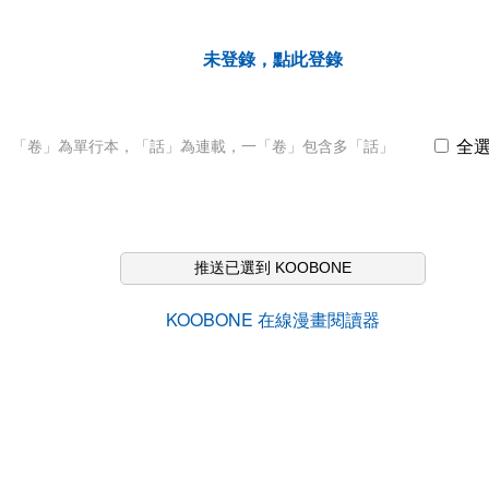
未登錄，點此登錄
全
「卷」為單行本，「話」為連載，一「卷」包含多「話」
推送已選到 KOOBONE
KOOBONE 在線漫畫閱讀器