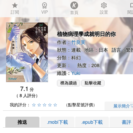
star
workspace_premium
settings
auto_
訂閱
VIP
設置
閱
首頁
植物病理學成就明日的你
作者：
竹良実
狀態：連載 地區：日本 語言：繁
分類：
科幻
更新： 熱度：208
維護：
Yuki
7.1
分
（ 8 人評分）
我的評分：
☆
☆
☆
☆
☆
（點擊星號評價）
展示簡介
推送
.mobi下載
.epub下載
書評