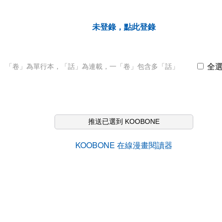
未登錄，點此登錄
全
「卷」為單行本，「話」為連載，一「卷」包含多「話」
推送已選到 KOOBONE
KOOBONE 在線漫畫閱讀器