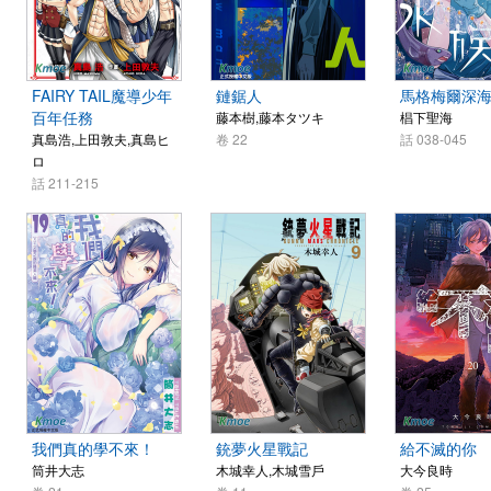
FAIRY TAIL魔導少年
鏈鋸人
馬格梅爾深
百年任務
藤本樹,藤本タツキ
椙下聖海
真島浩,上田敦夫,真島ヒ
卷 22
話 038-045
ロ
話 211-215
我們真的學不來！
銃夢火星戰記
給不滅的你
筒井大志
木城幸人,木城雪戶
大今良時