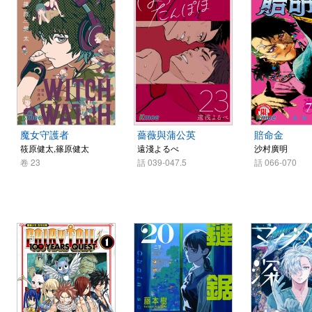
魔女守護者
薔薇與蒲公英
賠命金
筱原健太,篠原健太
遠淺よるべ
沙村廣明
卷 23
話 039-047.5
話 066-070