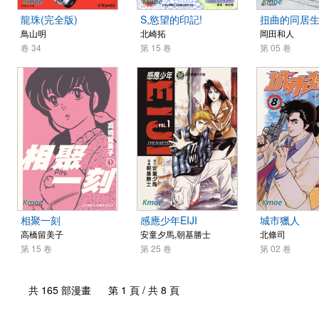
龍珠(完全版)
S,慾望的印記!
扭曲的同居
鳥山明
北崎拓
岡田和人
卷 34
第 15 卷
第 05 卷
相聚一刻
感應少年EIJI
城市獵人
高橋留美子
安童夕馬,朝基勝士
北條司
第 15 卷
第 25 卷
第 02 卷
共 165 部漫畫 第 1 頁 / 共 8 頁