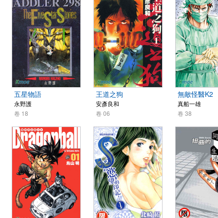
五星物語
王道之狗
無敵怪醫K2
永野護
安彥良和
真船一雄
卷 18
卷 06
卷 38