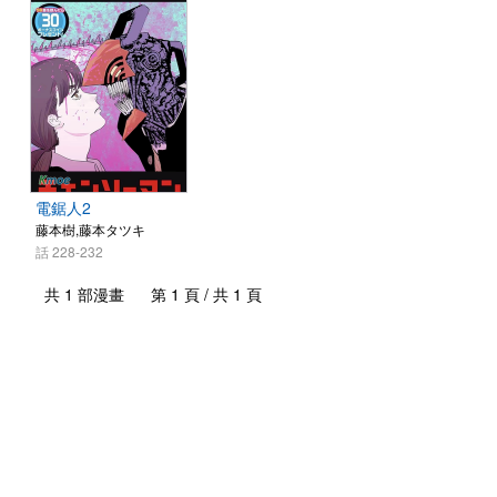
電鋸人2
藤本樹,藤本タツキ
話 228-232
共 1 部漫畫 第 1 頁 / 共 1 頁