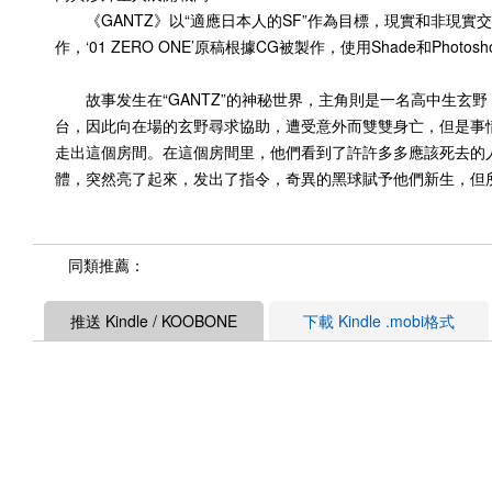
《GANTZ》以“適應日本人的SF”作為目標，現實和非現實
作，‘01 ZERO ONE’原稿根據CG被製作，使用Shade和P
故事发生在“GANTZ”的神秘世界，主角則是一名高中生玄
台，因此向在場的玄野尋求協助，遭受意外而雙雙身亡，但是事
走出這個房間。在這個房間里，他們看到了許許多多應該死去的
體，突然亮了起來，发出了指令，奇異的黑球賦予他們新生，但
同類推薦：
推送 Kindle / KOOBONE
下載 Kindle .mobi格式