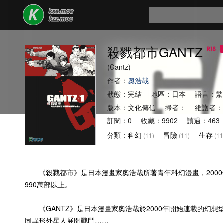
殺戮都市GANTZ
(Gantz)
作者：
奧浩哉
狀態：完結 地區：日本 語言：繁
版本：文化傳信 掃者： 維護者：
訂閱：0 收藏：9902 讀過：463 
分類：
科幻
冒險
生存
(11)
(11)
(11
《殺戮都市》是日本漫畫家奧浩哉所著青年科幻漫畫，2000年連載於
990萬部以上。
《GANTZ》是日本漫畫家奧浩哉於2000年開始連載的幻想
同異形外星人展開戰鬥……