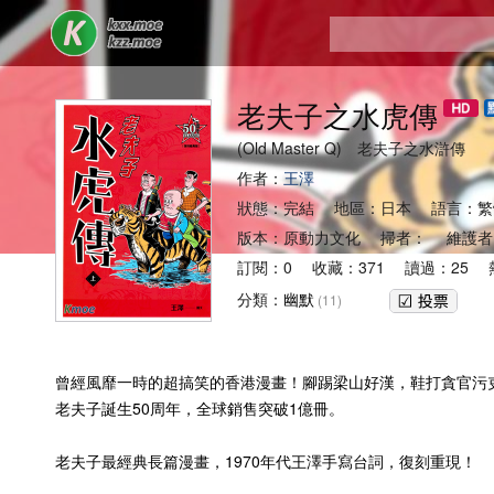
老夫子之水虎傳
(Old Master Q) 老夫子之水滸傳
作者：
王澤
狀態：完結 地區：日本 語言：繁
版本：原動力文化 掃者： 維護者
訂閱：0 收藏：371 讀過：25 熱
分類：
幽默
(11)
曾經風靡一時的超搞笑的香港漫畫！腳踢梁山好漢，鞋打貪官污
老夫子誕生50周年，全球銷售突破1億冊。
老夫子最經典長篇漫畫，1970年代王澤手寫台詞，復刻重現！