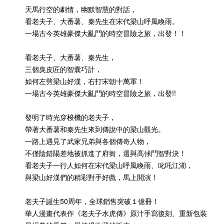
天馬行空的劇情，幽默智慧的對話，
看老夫子、大番薯、秦先生在宋代梁山呼風喚雨。
一場古今英雄豪傑大亂鬥的時空冒險之旅，出發！！
看老夫子、大番薯、秦先生，
三個臭皮匠的智囊巧計，
如何左劈梁山好漢，右打宋朝十萬軍！
一場古今英雄豪傑大亂鬥的時空冒險之旅，出發!!
發明了時光穿梭機的老夫子，
帶著大番薯和秦先生來到傳說中的梁山觀光。
一路上遇見了武家兄弟與各個傳奇人物，
不僅陰錯陽差地被抓進了府衙，還與高俅鬥智對決！
看老夫子一行人如何在宋代梁山呼風喚雨、叱吒江湖，
與梁山好漢們的精彩對手好戲，馬上開演！
老夫子誕生50周年，全球銷售突破１億冊！
華人漫畫代表作《老夫子水虎傳》原汁手寫復刻、重新包裝