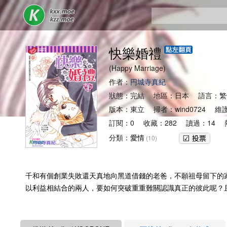
快樂婚禮
(Happy Marriage)
作者：
円城寺真紀
狀態：完結 地區：日本 語言：繁
版本：東立 掃者：wind0724 維
訂閱：0 收藏：282 讀過：14 熱
分類：
愛情
(10)
千和有個創業失敗還天真地向黑道借錢的老爸，不願祖母留下的
以利益相結合的兩人，要如何突破重重難關認識真正的彼此呢？