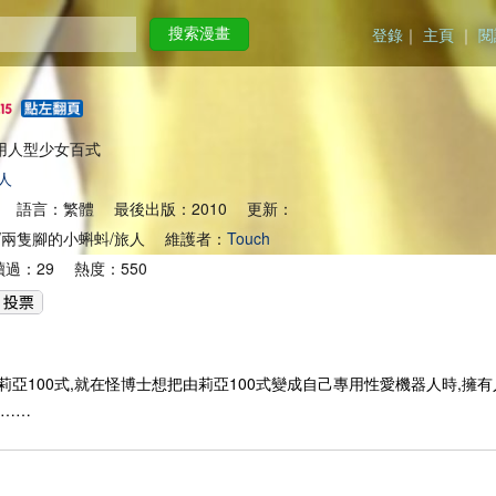
登錄
｜
主頁
｜
閱
搜索漫畫
,泛用人型少女百式
人
 語言：繁體 最後出版：2010 更新：
/兩隻腳的小蝌蚪/旅人 維護者：
Touch
過：29 熱度：550
莉亞100式,就在怪博士想把由莉亞100式變成自己專用性愛機器人時,
呢……