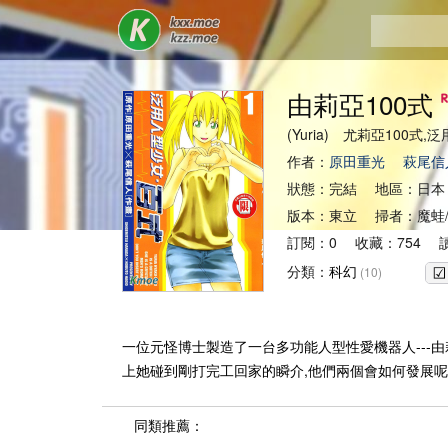
由莉亞100式
(Yuria) 尤莉亞100式
作者：
原田重光
萩尾信
狀態：完結 地區：日本
版本：東立 掃者：魔蛙
訂閱：0 收藏：754 讀
分類：
科幻
(10)
一位元怪博士製造了一台多功能人型性愛機器人---由
上她碰到剛打完工回家的瞬介,他們兩個會如何發展
同類推薦：