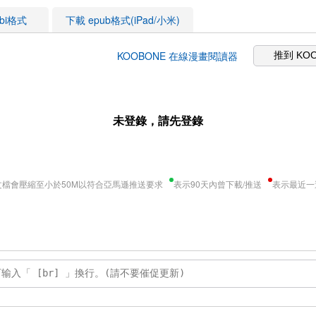
obi格式
下載 epub格式(iPad/小米)
KOOBONE 在線漫畫閱讀器
推到 KO
未登錄，請先登錄
文檔會壓縮至小於50M以符合亞馬遜推送要求
表示90天內曾下載/推送
表示最近一