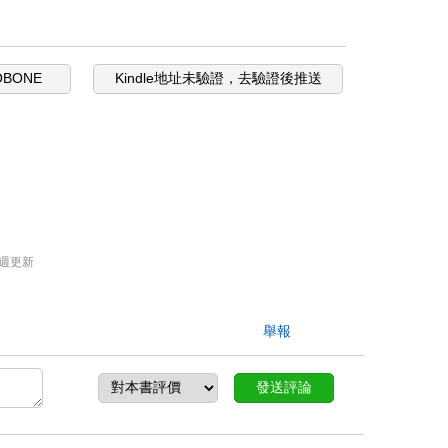
OBONE
Kindle地址未驗證，去驗證後推送
週更新
舉報
發送評論