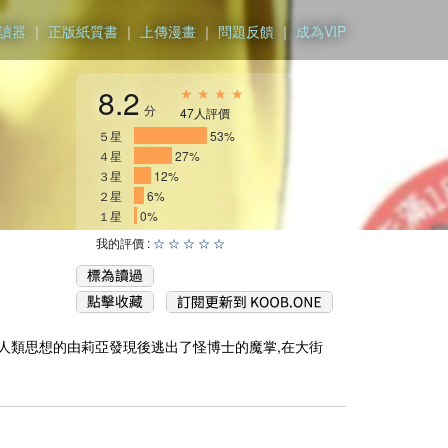
讀器
｜
正版紙質書
｜
上傳漫畫
｜
問題反饋
｜
成為VIP
8.2
★ ★ ★ ★
分
47人評價
５星
__________
53%
４星
_____
27%
３星
__
12%
２星
_
6%
１星
0%
我的評價 :
☆
☆
☆
☆
☆
擁有人類思想的由莉亞發現後逃出了怪博士的魔掌,在大街