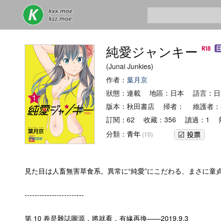
純愛ジャンキー
(Junai Junkies)
作者：
葉月京
狀態：連載 地區：日本 語言：
版本：秋田書店 掃者： 維護者：
訂閱：62 收藏：356 讀過：1 
分類：
青年
(10)
見た目は人畜無害草食系。異常に“純愛”にこだわる、まさに童
------------------------
第 10 卷是雜誌圖源，將就看，有緣再換——2019.9.3