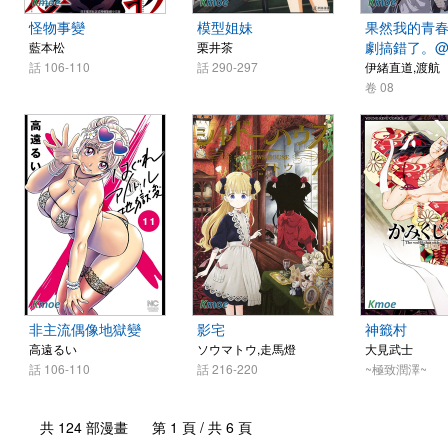
怪物事變
模型姐妹
果然我的青
劇搞錯了。@c
藍本松
栗井茶
話 106-110
話 290-297
伊緒直道,渡航
卷 08
非主流偶像地獄變
影宅
神籤村
高遠るい
ソウマトウ,走馬燈
大見武士
話 106-110
話 216-220
~極致潤澤~
共 124 部漫畫 第 1 頁 / 共 6 頁