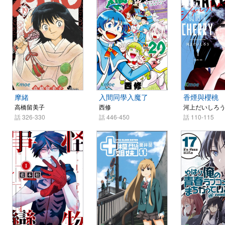
摩緒
入間同學入魔了
香煙與櫻桃
高橋留美子
西修
河上だいしろ
話 326-330
話 446-450
話 110-115