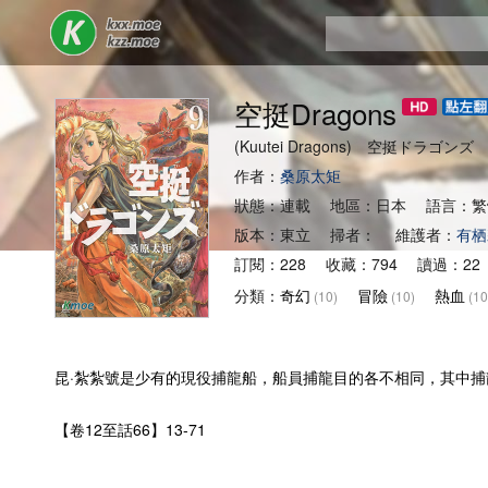
空挺Dragons
(Kuutei Dragons) 空挺ドラゴンズ
作者：
桑原太矩
狀態：連載 地區：日本 語言：繁
版本：東立 掃者： 維護者：
有栖
訂閱：228 收藏：794 讀過：22
分類：
奇幻
冒險
熱血
(10)
(10)
(10
昆·紮紮號是少有的現役捕龍船，船員捕龍目的各不相同，其中
【卷12至話66】13-71