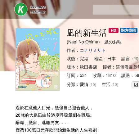
凪的新生活
(Nagi No Ohima) 凪のお暇
作者：
コナリミサト
狀態：完結 地區：日本 語言：簡
版本：秋田書店 掃者：這個漫畫竟
訂閱：531 收藏：1810 讀過：58
分類：
愛情
生活
(10)
(10)
過於在意他人目光，勉強自己迎合他人，
28歲的大島凪由於過度呼吸暈倒在職場。
辭職、搬家、逃離男友……
僅憑100萬日元存款開始新生活的人生喜劇！