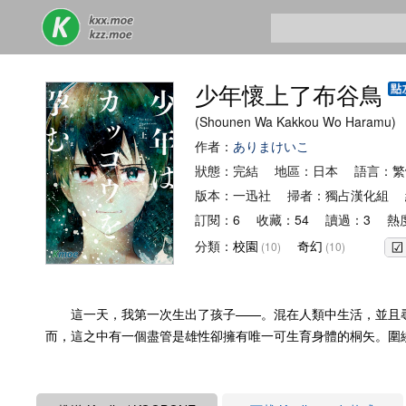
少年懷上了布谷鳥
(Shounen Wa Kakkou Wo Ha
作者：
ありまけいこ
狀態：完結 地區：日本 語言：
版本：一迅社 掃者：獨占漢化組 
訂閱：6 收藏：54 讀過：3 熱度
分類：
校園
奇幻
(10)
(10)
這一天，我第一次生出了孩子——。混在人類中生活，並且尋
而，這之中有一個盡管是雄性卻擁有唯一可生育身體的桐矢。圍