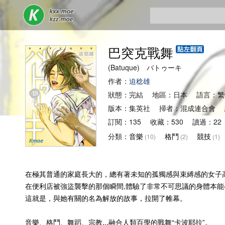
巴突克戰舞
(Batuque) バトゥーキ
作者：
迫稔雄
狀態：完結 地區：日本 語言：繁
版本：集英社 掃者：混成連合會 
訂閱：135 收藏：530 讀過：22
分類：
音樂
格鬥
競技
(10)
(2)
(1)
在極其普通的家庭長大的，總有著未知的孤獨感與束縛感的女子
在便利店被強盜襲擊的那個瞬間,體驗了非常不可思議的身體本能
這就是，與她有關的名為解放的故事，拉開了帷幕。
音樂、格鬥、舞蹈、宗教...融合人類百學的戰舞“卡波耶拉”。