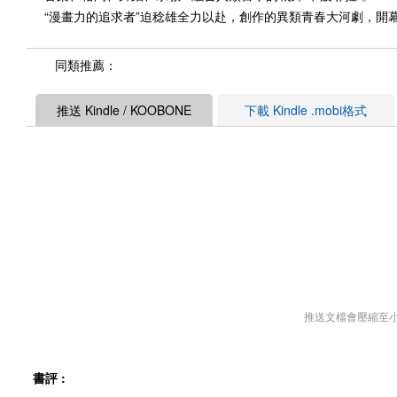
“漫畫力的追求者”迫稔雄全力以赴，創作的異類青春大河劇，開
同類推薦：
推送 Kindle / KOOBONE
下載 Kindle .mobi格式
推送文檔會壓縮至
書評 :