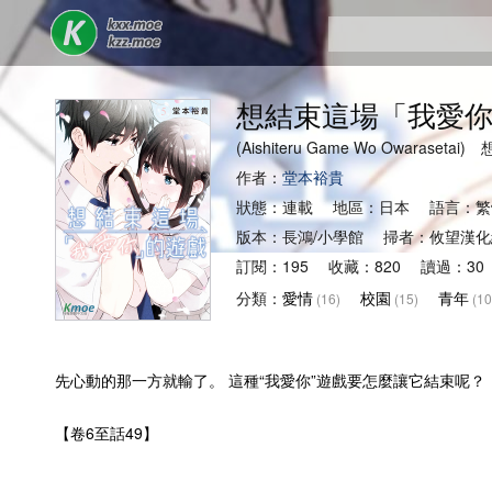
想結束這場「我愛
(Aishiteru Game Wo Owarase
作者：
堂本裕貴
狀態：連載 地區：日本 語言：繁
版本：長鴻/小學館 掃者：攸望漢
訂閱：195 收藏：820 讀過：30
分類：
愛情
校園
青年
(16)
(15)
(10
先心動的那一方就輸了。 這種“我愛你”遊戲要怎麼讓它結束呢？
【卷6至話49】