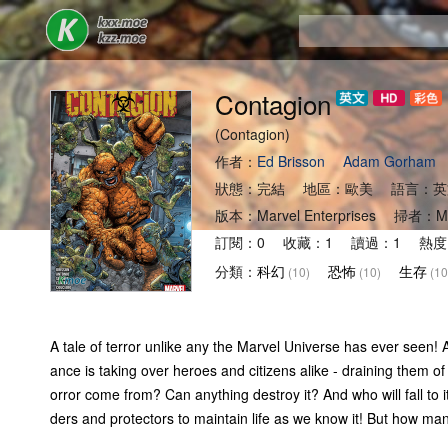
Contagion
(Contagion)
作者：
Ed Brisson
Adam Gorham
狀態：完結 地區：歐美 語言：英
版本：Marvel Enterprises 掃者：
訂閱：0 收藏：1 讀過：1 熱度
分類：
科幻
恐怖
生存
(10)
(10)
(10
A tale of terror unlike any the Marvel Universe has ever seen!
ance is taking over heroes and citizens alike - draining them of 
orror come from? Can anything destroy it? And who will fall to
ders and protectors to maintain life as we know it! But how man