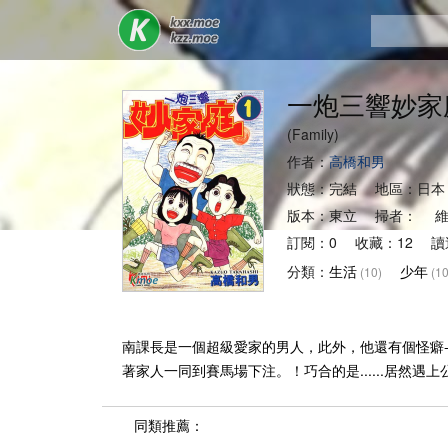
一炮三響妙家
(Family)
作者：
高橋和男
狀態：完結 地區：日本
版本：東立 掃者： 維
訂閱：0 收藏：12 讀
分類：
生活
少年
(10)
(10
南課長是一個超級愛家的男人，此外，他還有個怪癖
著家人一同到賽馬場下注。！巧合的是......居然遇
同類推薦：