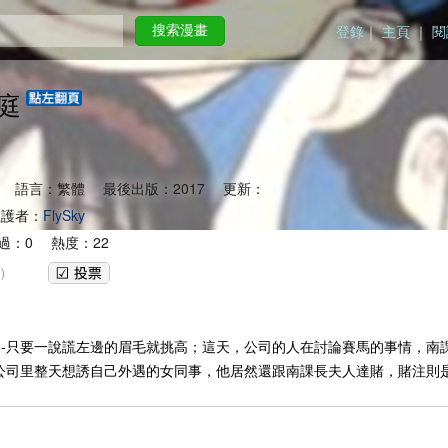
登錄
｜
主頁
｜
閱
搜索漫畫
庭
 語言：繁體 最後出版：2017 更新：
護者：
FlySky
過：0 熱度：22
)
--只要一說謊左邊的眉毛就挑高；這天，公司的人在討論賽馬的事情，南
上公司里整天想誘自己外遇的女同事，他居然還跟南課長夫人達賭，賭注則是...