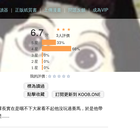
讀器
｜
正版紙質書
｜
上傳漫畫
｜
問題反饋
｜
成為VIP
6.7
★ ★ ★
分
3人評價
５星
______
33%
４星
_____________
66%
３星
0%
２星
0%
１星
0%
我的評價 :
☆
☆
☆
☆
☆
課長實在是咽不下大家看不起他沒玩過賽馬，於是他帶
...