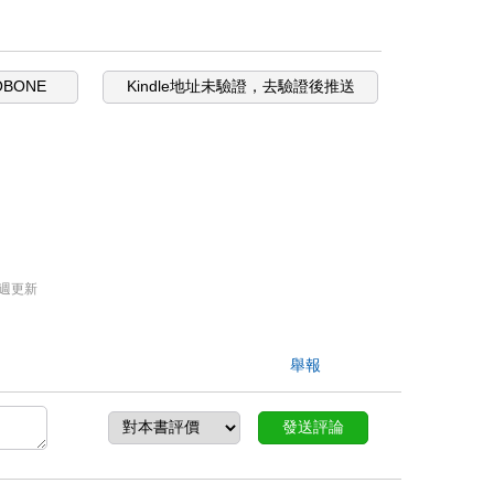
OBONE
Kindle地址未驗證，去驗證後推送
週更新
舉報
發送評論