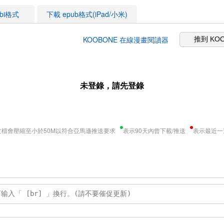
obi格式
下載 epub格式(iPad/小米)
KOOBONE 在線漫畫閱讀器
推到 KO
未登錄，請先登錄
文檔會壓縮至小於50M以符合亞馬遜推送要求
表示90天內曾下載/推送
表示最近一