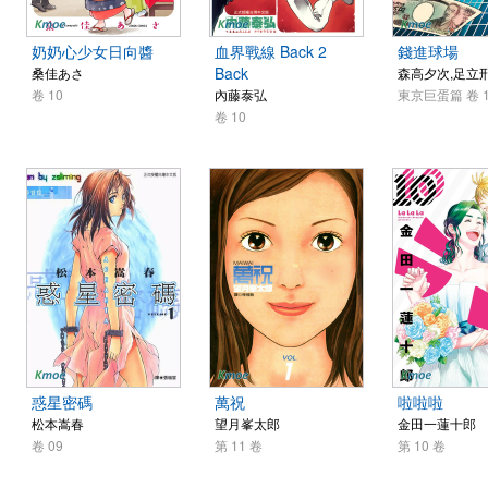
奶奶心少女日向醬
血界戰線 Back 2
錢進球場
Back
桑佳あさ
森高夕次,足立
卷 10
內藤泰弘
東京巨蛋篇 卷 1
卷 10
惑星密碼
萬祝
啦啦啦
松本嵩春
望月峯太郎
金田一蓮十郎
卷 09
第 11 卷
第 10 卷