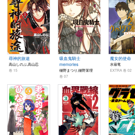
尋神的旅途
吸血鬼騎士
魔女的使命
memories
高山しのぶ,高山忍
水薙竜
卷 15
樋野まつり,樋野茉理
EXTRA 卷 02
卷 07