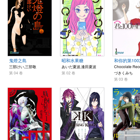
鬼燈之島
昭和水果糖
和你的第10
三部けい,三部敬
あいだ夏波,逢田夏波
Chocolate Re
第 04 卷
第 02 卷
づきくみち
第 03 卷