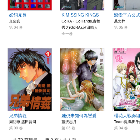
妖飼兄長
K MISSING KINGS
戀愛平方公
真柴真
GoRA・GoHands,古橋
萬丈梓
第 04 卷
秀之(GoRA),汐田晴人
第 05 卷
全一卷
兄弟情義
她仍未知何為戀愛
櫻花大戰奏
周防瞭,盛田賢司
藤沢志月
Team奏,島田
第 03 卷
第 05 卷
第 04 卷
共 79 部漫畫 第 2 頁 / 共 4 頁