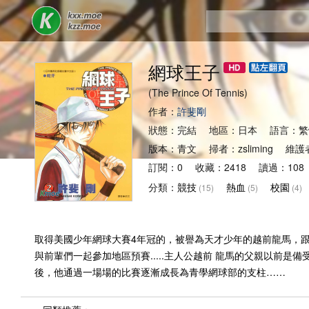
網球王子
(The Prince Of Tennis)
作者：
許斐剛
狀態：完結 地區：日本 語言：繁
版本：青文 掃者：zsliming 維護
訂閱：0 收藏：2418 讀過：108 
分類：
競技
熱血
校園
(15)
(5)
(4)
取得美國少年網球大賽4年冠的，被譽為天才少年的越前龍馬，跟家
與前輩們一起參加地區預賽.....主人公越前 龍馬的父親以
後，他通過一場場的比賽逐漸成長為青學網球部的支柱……