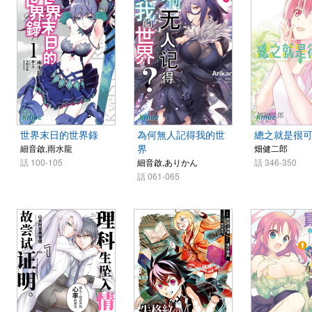
世界末日的世界錄
為何無人記得我的世
總之就是很
界
細音啟,雨水龍
畑健二郎
話 100-105
細音啟,ありかん
話 346-350
話 061-065