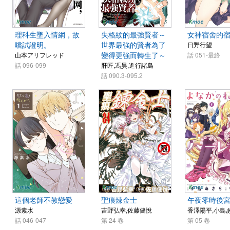
理科生墜入情網，故
失格紋的最強賢者～
女神宿舍的
嚐試證明。
世界最強的賢者為了
日野行望
變得更強而轉生了～
山本アリフレッド
話 051-最終
話 096-099
肝匠,馮昊,進行諸島
話 090.3-095.2
這個老師不教戀愛
聖痕煉金士
午夜零時後
源素水
吉野弘幸,佐藤健悅
香澤陽平,小島
話 046-047
第 24 卷
第 05 卷