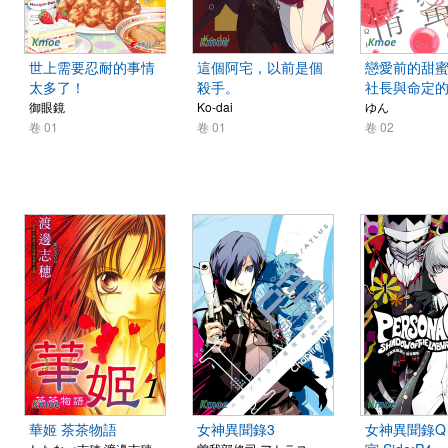
世上需要忍耐的事情
這個阿宅，以前是個
戀愛前的甜
太多了！
殺手。
社長與命定的
御眼鏡
Ko-dai
ゆん
卷 01
卷 01
卷 02
華姬 茶茶物語
女神異聞錄3
女神異聞錄Q