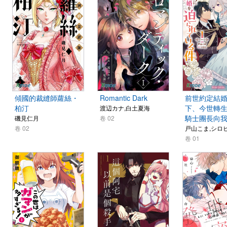
傾國的裁縫師蘿絲・
Romantic Dark
前世約定結
柏汀
下、今世轉
渡辺カナ,白土夏海
騎士團長向
磯見仁月
卷 02
卷 02
戸山こま,シロ
卷 01