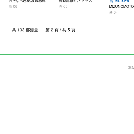
宮 Side:P4
わたなべ志穂,渡邊志穗
曽我部修司,アトラス
卷 06
卷 05
MIZUNOMOTO
卷 04
共 103 部漫畫 第 2 頁 / 共 5 頁
本站